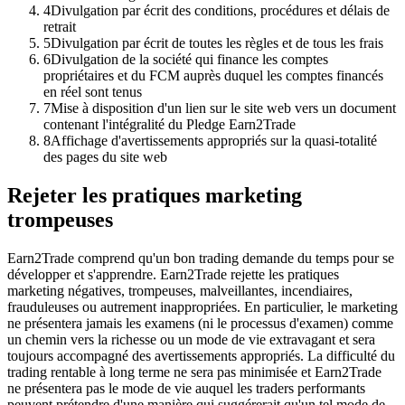
4
Divulgation par écrit des conditions, procédures et délais de
retrait
5
Divulgation par écrit de toutes les règles et de tous les frais
6
Divulgation de la société qui finance les comptes
propriétaires et du FCM auprès duquel les comptes financés
en réel sont tenus
7
Mise à disposition d'un lien sur le site web vers un document
contenant l'intégralité du Pledge Earn2Trade
8
Affichage d'avertissements appropriés sur la quasi-totalité
des pages du site web
Rejeter les pratiques marketing
trompeuses
Earn2Trade comprend qu'un bon trading demande du temps pour se
développer et s'apprendre. Earn2Trade rejette les pratiques
marketing négatives, trompeuses, malveillantes, incendiaires,
frauduleuses ou autrement inappropriées. En particulier, le marketing
ne présentera jamais les examens (ni le processus d'examen) comme
un chemin vers la richesse ou un mode de vie extravagant et sera
toujours accompagné des avertissements appropriés. La difficulté du
trading rentable à long terme ne sera pas minimisée et Earn2Trade
ne présentera pas le mode de vie auquel les traders performants
peuvent prétendre d'une manière qui suggérerait qu'un tel mode de