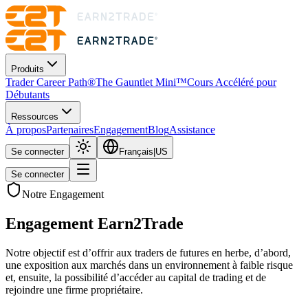
Produits
Trader Career Path®
The Gauntlet Mini™
Cours Accéléré pour
Débutants
Ressources
À propos
Partenaires
Engagement
Blog
Assistance
Se connecter
Français
|
US
Se connecter
Notre Engagement
Engagement
Earn2Trade
Notre objectif est d’offrir aux traders de futures en herbe, d’abord,
une exposition aux marchés dans un environnement à faible risque
et, ensuite, la possibilité d’accéder au capital de trading et de
rejoindre une firme propriétaire.