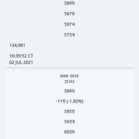
589’0
587’6
597’4
573’4
134,981
16:39:52 CT
02 JUL 2021
MAR 2022
ZCH2
584’0
-11’0 (-1.85%)
595’0
593’4
603’0