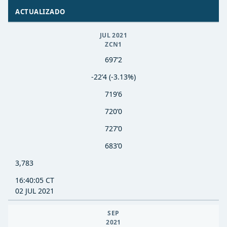
ACTUALIZADO
JUL 2021
ZCN1
697’2
-22’4 (-3.13%)
719’6
720’0
727’0
683’0
3,783
16:40:05 CT
02 JUL 2021
SEP
2021