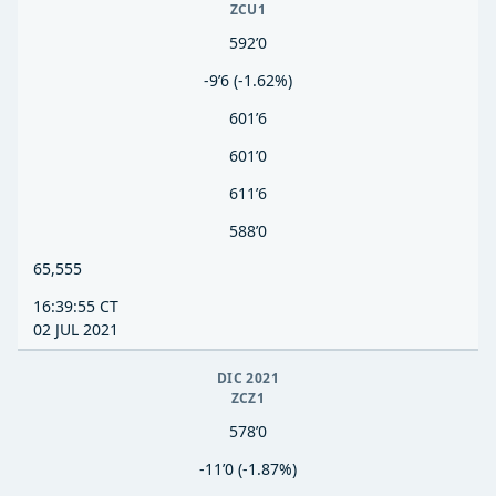
ZCU1
592’0
-9’6 (-1.62%)
601’6
601’0
611’6
588’0
65,555
16:39:55 CT
02 JUL 2021
DIC 2021
ZCZ1
578’0
-11’0 (-1.87%)